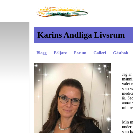
Karins Andliga Livsrum
Blogg
Följare
Forum
Galleri
Gästbok
Jag är
männis
valet 
som vå
medici
år. Se
annat 
min re
Min me
under 
som ba