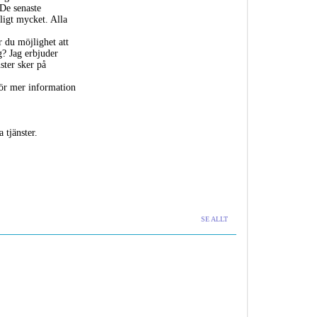
 De senaste
oligt mycket. Alla
r du möjlighet att
g? Jag erbjuder
ster sker på
ör mer information
tjänster.
SE ALLT