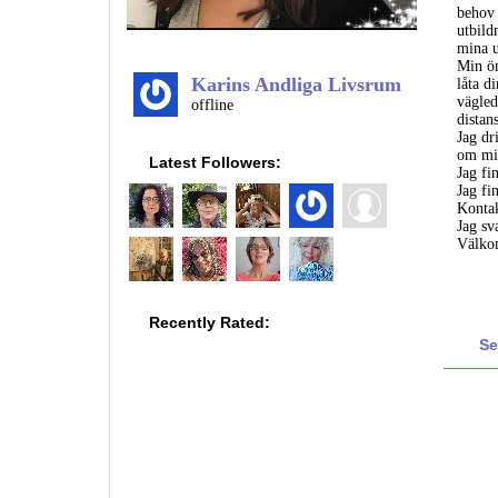
behov 
utbild
mina u
Min ön
Karins Andliga Livsrum
låta d
vägled
offline
distan
Jag dr
om min
Latest Followers:
Jag fi
Jag fi
Kontak
Jag sv
Välko
Recently Rated:
Se