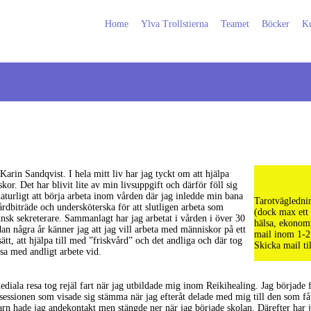
Home
Ylva Trollstierna
Teamet
Böcker
Ku
 Karin Sandqvist. I hela mitt liv har jag tyckt om att hjälpa
kor. Det har blivit lite av min livsuppgift och därför föll sig
naturligt att börja arbeta inom vården där jag inledde min bana
Tarotväglednin
rdbiträde och undersköterska för att slutligen arbeta som
(dock max ett 
nsk sekreterare. Sammanlagt har jag arbetat i vården i över 30
hälsa, ekonomi
dan några år känner jag att jag vill arbeta med människor på ett
mail inom 1-2 
sätt, att hjälpa till med ”friskvård” och det andliga och där tog
Skicka mail ti
sa med andligt arbete vid.
diala resa tog rejäl fart när jag utbildade mig inom Reikihealing. Jag började f
sessionen som visade sig stämma när jag efteråt delade med mig till den som få
rn hade jag andekontakt men stängde ner när jag började skolan. Därefter har ja