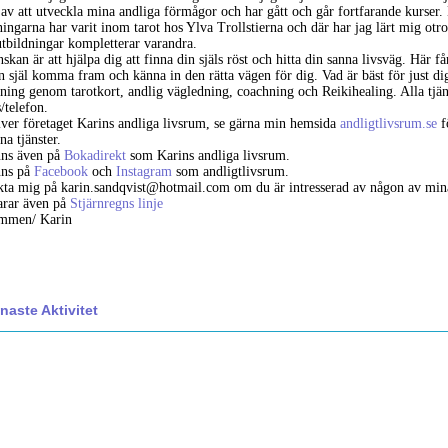
av att utveckla mina andliga förmågor och har gått och går fortfarande kurser.
ningarna har varit inom tarot hos Ylva Trollstierna och där har jag lärt mig otr
tbildningar kompletterar varandra.
skan är att hjälpa dig att finna din själs röst och hitta din sanna livsväg. Här få
in själ komma fram och känna in den rätta vägen för dig. Vad är bäst för just di
ning genom tarotkort, andlig vägledning, coachning och Reikihealing. Alla tjän
s/telefon.
iver företaget Karins andliga livsrum, se gärna min hemsida
andligtlivsrum.se
f
a tjänster.
nns även på
Bokadirekt
som Karins andliga livsrum.
nns på
Facebook
och
Instagram
som andligtlivsrum.
ta mig på karin.sandqvist@hotmail.com om du är intresserad av någon av mina 
arar även på
Stjärnregns linje
mmen/ Karin
naste Aktivitet