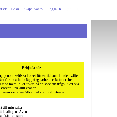
rser
Boka
Skapa Konto
Logga In
Erbjudande
g genom keltiska korset för en tid som kunden väljer
år) för en allmän läggning (arbete, relationer, hem,
 med mera) eller fokus på en specifik fråga. Svar via
veckor. Pris 400 kronor.
ll karin.sandqvist@hotmail.com vid intresse.
å till mig saker
tt healingen. Även
g känt ett stort