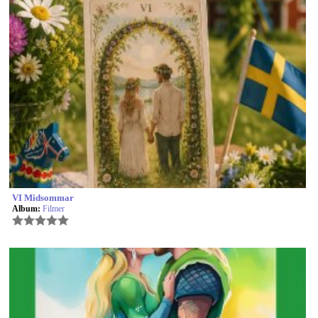
VI Midsommar
Album:
Filmer