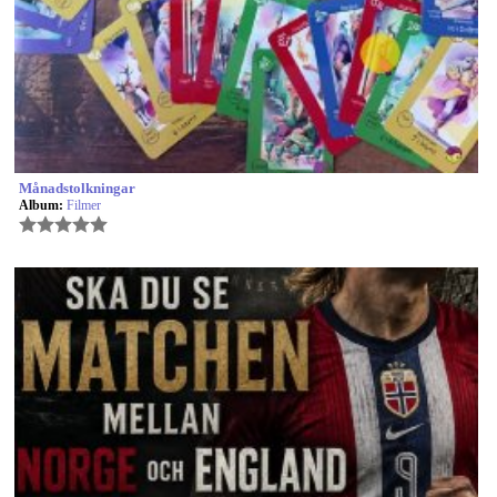
Månadstolkningar
Album:
Filmer