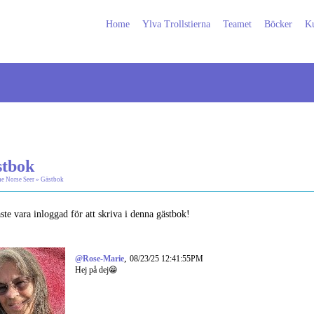
Home
Ylva Trollstierna
Teamet
Böcker
Ku
tbok
e Norse Seer
»
Gästbok
te vara inloggad för att skriva i denna gästbok!
,
@Rose-Marie
08/23/25 12:41:55PM
Hej på dej😁