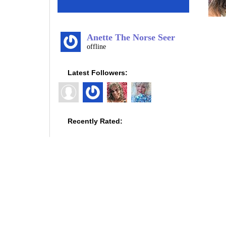
Anette The Norse Seer
offline
Latest Followers:
Recently Rated: