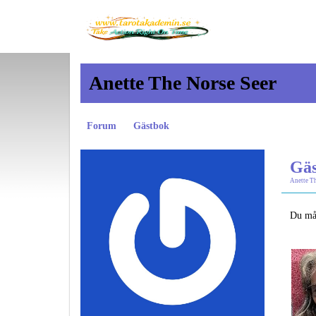
Anette The Norse Seer
Forum
Gästbok
Gäs
Anette Th
Du mås