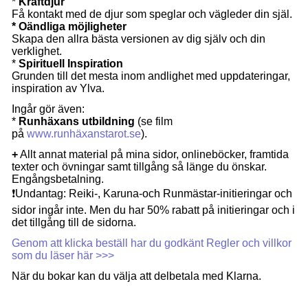
*
Kraftdjur
Få kontakt med de djur som speglar och vägleder din själ.
* Oändliga möjligheter
Skapa den allra bästa versionen av dig själv och din
verklighet.
*
Spirituell Inspiration
Grunden till det mesta inom andlighet med uppdateringar,
inspiration av Ylva.
Ingår gör även:
*
Runhäxans utbildning
(se film
på
www.runhäxanstarot.se
).
+
Allt annat material på mina sidor, onlineböcker, framtida
texter och övningar samt tillgång så länge du önskar.
Engångsbetalning.
❗Undantag: Reiki-, Karuna-och Runmästar-initieringar och
sidor ingår inte. Men du har 50% rabatt på initieringar och i
det tillgång till de sidorna.
Genom att klicka beställ har du godkänt Regler och villkor
som du läser här >>>
När du bokar kan du välja att delbetala med Klarna.