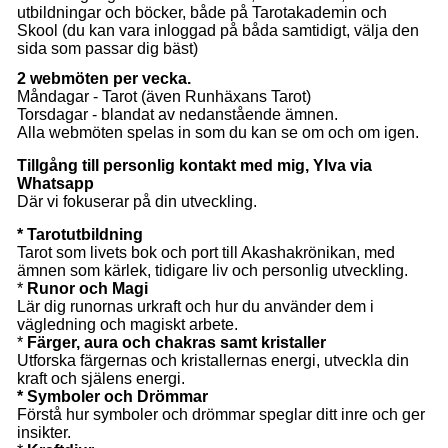
utbildningar och böcker, både på Tarotakademin och
Skool (du kan vara inloggad på båda samtidigt, välja den
sida som passar dig bäst)
2 webmöten per vecka.
Måndagar - Tarot (även Runhäxans Tarot)
Torsdagar - blandat av nedanstående ämnen.
Alla webmöten spelas in som du kan se om och om igen.
Tillgång till personlig kontakt med mig, Ylva via
Whatsapp
Där vi fokuserar på din utveckling.
* Tarotutbildning
Tarot som livets bok och port till Akashakrönikan, med
ämnen som kärlek, tidigare liv och personlig utveckling.
*
Runor och Magi
Lär dig runornas urkraft och hur du använder dem i
vägledning och magiskt arbete.
*
Färger, aura och chakras samt kristaller
Utforska färgernas och kristallernas energi, utveckla din
kraft och själens energi.
* Symboler och Drömmar
Förstå hur symboler och drömmar speglar ditt inre och ger
insikter.