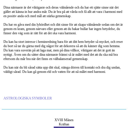
Dina närmaste är det viktigaste och deras välmående och du har ett sjätte sinne när det
gäller att känna in hur andra mår. Du är bra på att vårda och få allt att vara i harmoni med
en positiv anda och med mål att stärka gemenskap.
Du har en gåva med din lyhördhet och ditt sinne för att skapa välmående sedan om det är
genom en kram, genom närvaro eller genom att du bakar bullar har ingen betydelse, du
finner den väg som är rätt för att det ska vara harmoni.
Du kan ha stort intresse i heminredning bara för att ditt hem betyder så mycket, och reser
du bort så tar du gärna med dig något för att dekorera så att du känner dig som hemma.
Du kan vara suverän på att laga mat, men på dina villkor, viktigare att det är gott än
nyttigt. Även om du sätter dina närmaste främst så är målet med det att du ska må bra
eftersom du mår bra när det finns en välbalanserad gemenskap.
Du kan när du bli sårad sätta upp ditt skal, stänga dörren till kontakt och dra dig undan,
väldigt sårad. Du kan gå genom eld och vatten för att nå målet med harmoni.
ASTROLOGISKA SYMBOLER
XVIII Månen
Kräftan