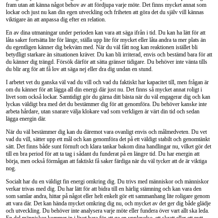
fram utan att känna något behov av att fördjupa varje möte. Det finns mycket annat som
lockar och just nu kan din egen utveckling och friheten att göra det du själv vill kännas
viktigare än att anpassa dig efter en relation.
En av dina utmaningar under perioden kan vara att säga ifrån i tid. Du kan ha lätt för att
låta saker fortsätta lite för länge, ställa upp lite för mycket eller låta andra ta mer plats än
du egentligen känner dig bekväm med. När du väl fått nog kan reaktionen istället bli
betydligt starkare än situationen kräver. Du kan bli irriterad, envis och bestämd bara för att
du känner dig trängd. Försök därför att sätta gränser tidigare. Du behöver inte vänta tills
du blir arg för att få lov att säga nej eller dra dig undan en stund.
I arbetet vet du ganska väl vad du vill och vad du faktiskt har kapacitet till, men frågan är
om du känner för att lägga all din energi där just nu. Det finns så mycket annat roligt i
livet som också lockar. Samtidigt gör du gärna ditt bästa när du väl engagerar dig och kan
lyckas väldigt bra med det du bestämmer dig för att genomföra. Du behöver kanske inte
arbeta hårdare, utan snarare välja klokare vad som verkligen är värt din tid och sedan
lägga energin där.
När du väl bestämmer dig kan du däremot vara ovanligt envis och målmedveten. Du vet
vad du vill, sätter upp ett mål och kan genomföra det på ett väldigt stabilt och genomtänkt
sätt. Det finns både sunt förnuft och klara tankar bakom dina handlingar nu, vilket gör det
till en bra period för att ta tag i sådant du funderat på en längre tid. Du har energin att
börja, men också förmågan att faktiskt få saker färdiga när du väl tycker att de är viktiga
nog.
Socialt har du en väldigt fin energi omkring dig. Du trivs med människor och människor
verkar trivas med dig. Du har lätt för att bidra till en härlig stämning och kan vara den
som samlar andra, hittar på något eller helt enkelt gör ett sammanhang lite roligare genom
att vara där. Det kan hända mycket omkring dig nu, och mycket av det ger dig både glädje
och utveckling. Du behöver inte analysera varje möte eller fundera över vart allt ska leda.