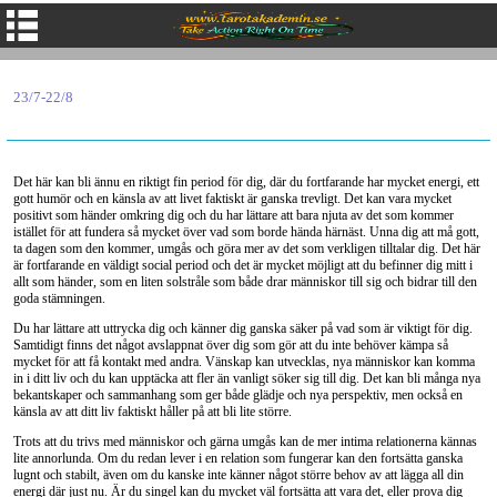
23/7-22/8
Det här kan bli ännu en riktigt fin period för dig, där du fortfarande har mycket energi, ett
gott humör och en känsla av att livet faktiskt är ganska trevligt. Det kan vara mycket
positivt som händer omkring dig och du har lättare att bara njuta av det som kommer
istället för att fundera så mycket över vad som borde hända härnäst. Unna dig att må gott,
ta dagen som den kommer, umgås och göra mer av det som verkligen tilltalar dig. Det här
är fortfarande en väldigt social period och det är mycket möjligt att du befinner dig mitt i
allt som händer, som en liten solstråle som både drar människor till sig och bidrar till den
goda stämningen.
Du har lättare att uttrycka dig och känner dig ganska säker på vad som är viktigt för dig.
Samtidigt finns det något avslappnat över dig som gör att du inte behöver kämpa så
mycket för att få kontakt med andra. Vänskap kan utvecklas, nya människor kan komma
in i ditt liv och du kan upptäcka att fler än vanligt söker sig till dig. Det kan bli många nya
bekantskaper och sammanhang som ger både glädje och nya perspektiv, men också en
känsla av att ditt liv faktiskt håller på att bli lite större.
Trots att du trivs med människor och gärna umgås kan de mer intima relationerna kännas
lite annorlunda. Om du redan lever i en relation som fungerar kan den fortsätta ganska
lugnt och stabilt, även om du kanske inte känner något större behov av att lägga all din
energi där just nu. Är du singel kan du mycket väl fortsätta att vara det, eller prova dig