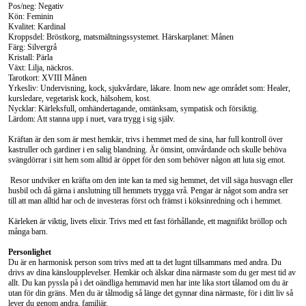
Pos/neg: Negativ
Kön: Feminin
Kvalitet: Kardinal
Kroppsdel: Bröstkorg, matsmältningssystemet. Härskarplanet: Månen
Färg: Silvergrå
Kristall: Pärla
Växt: Lilja, näckros.
Tarotkort: XVIII Månen
Yrkesliv: Undervisning, kock, sjukvårdare, läkare. Inom new age området som: Healer,
kursledare, vegetarisk kock, hälsohem, kost.
Nycklar: Kärleksfull, omhändertagande, omtänksam, sympatisk och försiktig.
Lärdom: Att stanna upp i nuet, vara trygg i sig själv.
Kräftan är den som är mest hemkär, trivs i hemmet med de sina, har full kontroll över
kastruller och gardiner i en salig blandning. Är ömsint, omvårdande och skulle behöva
svängdörrar i sitt hem som alltid är öppet för den som behöver någon att luta sig emot.
Resor undviker en kräfta om den inte kan ta med sig hemmet, det vill säga husvagn eller
husbil och då gärna i anslutning till hemmets trygga vrå. Pengar är något som andra ser
till att man alltid har och de investeras först och främst i köksinredning och i hemmet.
Kärleken är viktig, livets elixir. Trivs med ett fast förhållande, ett magnifikt bröllop och
många barn.
Personlighet
Du är en harmonisk person som trivs med att ta det lugnt tillsammans med andra. Du
drivs av dina känsloupplevelser. Hemkär och älskar dina närmaste som du ger mest tid av
allt. Du kan pyssla på i det oändliga hemmavid men har inte lika stort tålamod om du är
utan för din gräns. Men du är tålmodig så länge det gynnar dina närmaste, för i ditt liv så
lever du genom andra, familjär.