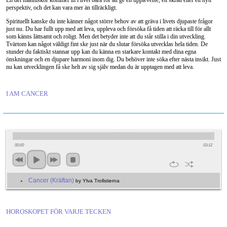
En del människor kommer in i livet bara för att ge en upplevelse, ett skratt eller ett nytt
perspektiv, och det kan vara mer än tillräckligt.
Spirituellt kanske du inte känner något större behov av att gräva i livets djupaste frågor
just nu. Du har fullt upp med att leva, uppleva och försöka få tiden att räcka till för allt
som känns lättsamt och roligt. Men det betyder inte att du står stilla i din utveckling.
Tvärtom kan något väldigt fint ske just när du slutar försöka utvecklas hela tiden. De
stunder du faktiskt stannar upp kan du känna en starkare kontakt med dina egna
önskningar och en djupare harmoni inom dig. Du behöver inte söka efter nästa insikt. Just
nu kan utvecklingen få ske helt av sig själv medan du är upptagen med att leva.
I AM CANCER
00:00
03:12
Cancer (Kräftan)
by Ylva Trollstierna
HOROSKOPET FÖR VARJE TECKEN