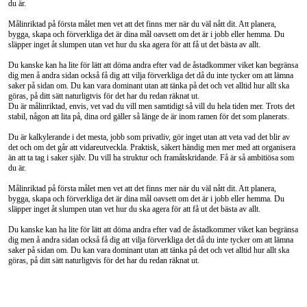
du är.
Målinriktad på första målet men vet att det finns mer när du väl nått dit. Att planera,
bygga, skapa och förverkliga det är dina mål oavsett om det är i jobb eller hemma. Du
släpper inget åt slumpen utan vet hur du ska agera för att få ut det bästa av allt.
Du kanske kan ha lite för lätt att döma andra efter vad de åstadkommer viket kan begränsa
dig men å andra sidan också få dig att vilja förverkliga det då du inte tycker om att lämna
saker på sidan om. Du kan vara dominant utan att tänka på det och vet alltid hur allt ska
göras, på ditt sätt naturligtvis för det har du redan räknat ut.
Du är målinriktad, envis, vet vad du vill men samtidigt så vill du hela tiden mer. Trots det
stabil, någon att lita på, dina ord gäller så länge de är inom ramen för det som planerats.
Du är kalkylerande i det mesta, jobb som privatliv, gör inget utan att veta vad det blir av
det och om det går att vidareutveckla. Praktisk, säkert händig men mer med att organisera
än att ta tag i saker själv. Du vill ha struktur och framåtskridande. Få är så ambitiösa som
du är.
Målinriktad på första målet men vet att det finns mer när du väl nått dit. Att planera,
bygga, skapa och förverkliga det är dina mål oavsett om det är i jobb eller hemma. Du
släpper inget åt slumpen utan vet hur du ska agera för att få ut det bästa av allt.
Du kanske kan ha lite för lätt att döma andra efter vad de åstadkommer viket kan begränsa
dig men å andra sidan också få dig att vilja förverkliga det då du inte tycker om att lämna
saker på sidan om. Du kan vara dominant utan att tänka på det och vet alltid hur allt ska
göras, på ditt sätt naturligtvis för det har du redan räknat ut.