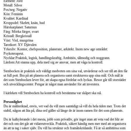
Element: Jord
Metall: Silver
Pos/neg: Negativ
Kön: Feminin
Kvalitet: Kardinal
Kroppsdel: Skelett, knän, hud
Härskarplanet: Saturnus
Färg: Mörka färger, svart
Kristall: Bergkristall
Växt: Viol, murgröna
Tarotkort: XV Djävulen
Yrkesliv:
Kontor, chefsposition, planerare, arkitekt. Inom new age området:
Psykoterapeut.
Nycklar:
Praktisk, logisk, handlingskraftig. Ambitiös, tålmodig och noggrann.
Lärdom:
Att stanna upp, dela med sig av ansvar, men att våga ta kontroll.
Stenbocken är praktisk och väldigt medveten om sina val, utvärderar och ser till att den får
ut full pott. Bra på att planera och organisera samt strukturera upp sina mål. Och mål är
det som Stenbocken lever för, att skapa egna fördelar och lyckas. Resor går till storstäder
och utvecklingscenter. Pengar är något man använder för att investera.
I kärleken vill Stenbocken ha kontroll och bestämma var skåpet ska stå.
Personlighet
Du är målinriktad, envis, vet vad du vill men samtidigt så vill du hela tiden mer. Trots det
stabil, någon att lita på, dina ord gäller så länge de är inom ramen för det som planerats.
Du är kalkylerande i det mesta, jobb som privatliv, gör inget utan att veta vad det blir av
det och om det går att vidareutveckla. Praktisk, säkert händig men mer med att organisera
än att ta tag i saker själv. Du vill ha struktur och framåtskridande. Få är så ambitiösa som