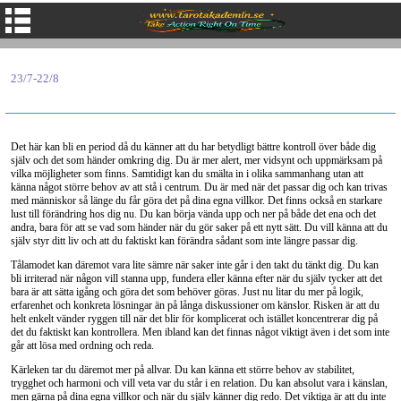
23/7-22/8
Det här kan bli en period då du känner att du har betydligt bättre kontroll över både dig
själv och det som händer omkring dig. Du är mer alert, mer vidsynt och uppmärksam på
vilka möjligheter som finns. Samtidigt kan du smälta in i olika sammanhang utan att
känna något större behov av att stå i centrum. Du är med när det passar dig och kan trivas
med människor så länge du får göra det på dina egna villkor. Det finns också en starkare
lust till förändring hos dig nu. Du kan börja vända upp och ner på både det ena och det
andra, bara för att se vad som händer när du gör saker på ett nytt sätt. Du vill känna att du
själv styr ditt liv och att du faktiskt kan förändra sådant som inte längre passar dig.
Tålamodet kan däremot vara lite sämre när saker inte går i den takt du tänkt dig. Du kan
bli irriterad när någon vill stanna upp, fundera eller känna efter när du själv tycker att det
bara är att sätta igång och göra det som behöver göras. Just nu litar du mer på logik,
erfarenhet och konkreta lösningar än på långa diskussioner om känslor. Risken är att du
helt enkelt vänder ryggen till när det blir för komplicerat och istället koncentrerar dig på
det du faktiskt kan kontrollera. Men ibland kan det finnas något viktigt även i det som inte
går att lösa med ordning och reda.
Kärleken tar du däremot mer på allvar. Du kan känna ett större behov av stabilitet,
trygghet och harmoni och vill veta var du står i en relation. Du kan absolut vara i känslan,
men gärna på dina egna villkor och när du själv känner dig redo. Det viktiga är att du inte