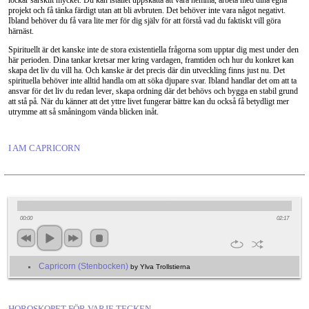
lockar särskilt mycket. Du kan istället uppskatta att vara hemma, arbeta med dina egna
projekt och få tänka färdigt utan att bli avbruten. Det behöver inte vara något negativt.
Ibland behöver du få vara lite mer för dig själv för att förstå vad du faktiskt vill göra
härnäst.
Spirituellt är det kanske inte de stora existentiella frågorna som upptar dig mest under den
här perioden. Dina tankar kretsar mer kring vardagen, framtiden och hur du konkret kan
skapa det liv du vill ha. Och kanske är det precis där din utveckling finns just nu. Det
spirituella behöver inte alltid handla om att söka djupare svar. Ibland handlar det om att ta
ansvar för det liv du redan lever, skapa ordning där det behövs och bygga en stabil grund
att stå på. När du känner att det yttre livet fungerar bättre kan du också få betydligt mer
utrymme att så småningom vända blicken inåt.
I AM CAPRICORN
00:00
02:17
Capricorn (Stenbocken)
by Ylva Trollstierna
HOROSKOPET FÖR VARJE TECKEN