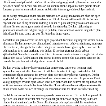
blir så fokuserad på vad du behöver för att känna dig trygg att du glömmer att den andra
personen också har behov och känslor. En stabil relation skapas inte bara genom att allt
fungerar praktiskt, utan också genom att båda får känna sig sedda och lyssnade på.
Du är härligt motiverad under den här perioden och väldigt medveten om både din egen
styrka och vad du faktiskt kan åstadkomma. När du har ett mål framför dig är det inte
mycket som kan få dig att ändra riktning. Du har en plan, ett tydligt fokus och en stark
vilja att få saker att fungera precis så som du har tänkt dig. Det kan hjälpa dig att
genomföra sådant som tidigare dragit ut på tiden, men försök att komma ihåg att en plan
ibland kan bli ännu bättre om den får förändras längs vägen.
I arbetet tar du gärna ansvar för dina egna projekt och förväntar dig ungefär samma sak av
alla andra. Du har inte mycket tålamod med människor som behöver påminnas, motiveras
eller väntas in, utan går hellre vidare och gör det som behöver göras själv. Din erfarenhet
och kunskap är en stor styrka nu och du kan få mycket gjort när du får arbeta
självständigt. Samarbete kan däremot bli en utmaning om du automatiskt utgår från att din
plan är den bästa. Andra kanske inte arbetar i samma tempo eller på samma sätt som du,
men det betyder inte nödvändigtvis att deras sätt är fel.
Du kan överlag ha lite svårt för människor som tycker, tänker och kommer med
synpunkter som stör din planering. Du vill helst ta saker i din egen takt och kan bli
irriterad när någon annan tar för mycket plats eller försöker påverka riktningen. Därför
kan du faktiskt lyckas bäst på egen hand med vissa saker under den här perioden. Du är
väldigt upptagen av dina egna tankar, idéer och planer och kan behöva dra dig undan för
att få den koncentration du behöver. Men försök att skilja mellan att välja ensamheten för
att du arbetar bättre där och att stänga ute människor bara för att de inte håller med dig.
Socialt är du kanske inte den mest engagerade personen just nu. Du har fullt upp med ditt
eget och kan känna att det tar mer energi än det ger att behöva engagera dig i allt som
händer i andra människors liv. Stora tillställningar och mycket socialt liv kanske inte