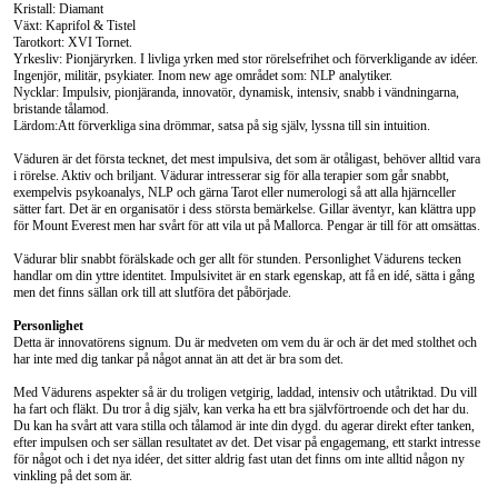
Kristall: Diamant
Växt: Kaprifol & Tistel
Tarotkort: XVI Tornet.
Yrkesliv: Pionjäryrken. I livliga yrken med stor rörelsefrihet och förverkligande av idéer.
Ingenjör, militär, psykiater. Inom new age området som: NLP analytiker.
Nycklar:
Impulsiv, pionjäranda, innovatör, dynamisk, intensiv, snabb i vändningarna,
bristande tålamod.
Lärdom:
Att förverkliga sina drömmar, satsa på sig själv, lyssna till sin intuition.
Väduren är det första tecknet, det mest impulsiva, det som är otåligast, behöver alltid vara
i rörelse. Aktiv och briljant. Vädurar intresserar sig för alla terapier som går snabbt,
exempelvis psykoanalys, NLP och gärna Tarot eller numerologi så att alla hjärnceller
sätter fart. Det är en organisatör i dess största bemärkelse. Gillar äventyr, kan klättra upp
för Mount Everest men har svårt för att vila ut på Mallorca. Pengar är till för att omsättas.
Vädurar blir snabbt förälskade och ger allt för stunden. Personlighet Vädurens tecken
handlar om din yttre identitet. Impulsivitet är en stark egenskap, att få en idé, sätta i gång
men det finns sällan ork till att slutföra det påbörjade.
Personlighet
Detta är innovatörens signum. Du är medveten om vem du är och är det med stolthet och
har inte med dig tankar på något annat än att det är bra som det.
Med Vädurens aspekter så är du troligen vetgirig, laddad, intensiv och utåtriktad. Du vill
ha fart och fläkt. Du tror å dig själv, kan verka ha ett bra självförtroende och det har du.
Du kan ha svårt att vara stilla och tålamod är inte din dygd. du agerar direkt efter tanken,
efter impulsen och ser sällan resultatet av det. Det visar på engagemang, ett starkt intresse
för något och i det nya idéer, det sitter aldrig fast utan det finns om inte alltid någon ny
vinkling på det som är.