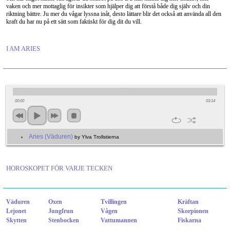
vaken och mer mottaglig för insikter som hjälper dig att förstå både dig själv och din
riktning bättre. Ju mer du vågar lyssna inåt, desto lättare blir det också att använda all den
kraft du har nu på ett sätt som faktiskt för dig dit du vill.
I AM ARIES
00:00
03:14
Aries (Väduren)
by Ylva Trollstierna
HOROSKOPET FÖR VARJE TECKEN
Väduren
Oxen
Tvillingen
Kräftan
Lejonet
Jungfrun
Vågen
Skorpionen
Skytten
Stenbocken
Vattumannen
Fiskarna