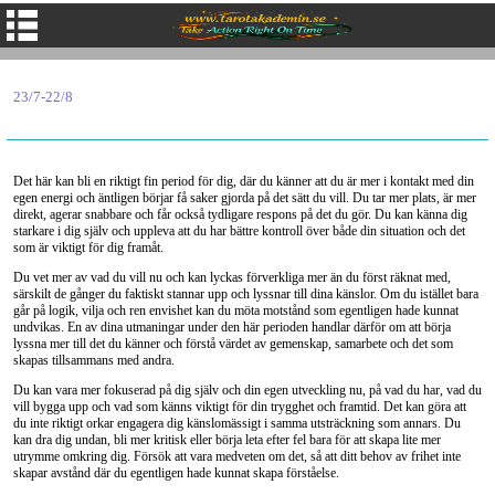
23/7-22/8
Det här kan bli en riktigt fin period för dig, där du känner att du är mer i kontakt med din
egen energi och äntligen börjar få saker gjorda på det sätt du vill. Du tar mer plats, är mer
direkt, agerar snabbare och får också tydligare respons på det du gör. Du kan känna dig
starkare i dig själv och uppleva att du har bättre kontroll över både din situation och det
som är viktigt för dig framåt.
Du vet mer av vad du vill nu och kan lyckas förverkliga mer än du först räknat med,
särskilt de gånger du faktiskt stannar upp och lyssnar till dina känslor. Om du istället bara
går på logik, vilja och ren envishet kan du möta motstånd som egentligen hade kunnat
undvikas. En av dina utmaningar under den här perioden handlar därför om att börja
lyssna mer till det du känner och förstå värdet av gemenskap, samarbete och det som
skapas tillsammans med andra.
Du kan vara mer fokuserad på dig själv och din egen utveckling nu, på vad du har, vad du
vill bygga upp och vad som känns viktigt för din trygghet och framtid. Det kan göra att
du inte riktigt orkar engagera dig känslomässigt i samma utsträckning som annars. Du
kan dra dig undan, bli mer kritisk eller börja leta efter fel bara för att skapa lite mer
utrymme omkring dig. Försök att vara medveten om det, så att ditt behov av frihet inte
skapar avstånd där du egentligen hade kunnat skapa förståelse.