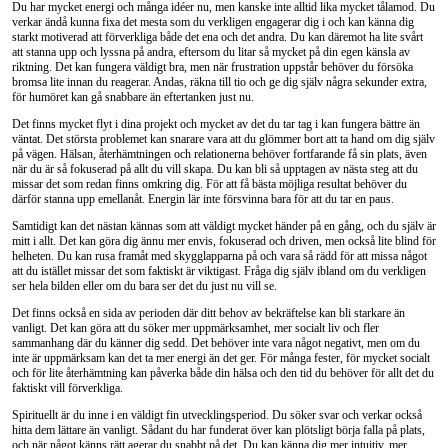
Du har mycket energi och många idéer nu, men kanske inte alltid lika mycket tålamod. Du
verkar ändå kunna fixa det mesta som du verkligen engagerar dig i och kan känna dig
starkt motiverad att förverkliga både det ena och det andra. Du kan däremot ha lite svårt
att stanna upp och lyssna på andra, eftersom du litar så mycket på din egen känsla av
riktning. Det kan fungera väldigt bra, men när frustration uppstår behöver du försöka
bromsa lite innan du reagerar. Andas, räkna till tio och ge dig själv några sekunder extra,
för humöret kan gå snabbare än eftertanken just nu.
Det finns mycket flyt i dina projekt och mycket av det du tar tag i kan fungera bättre än
väntat. Det största problemet kan snarare vara att du glömmer bort att ta hand om dig själv
på vägen. Hälsan, återhämtningen och relationerna behöver fortfarande få sin plats, även
när du är så fokuserad på allt du vill skapa. Du kan bli så upptagen av nästa steg att du
missar det som redan finns omkring dig. För att få bästa möjliga resultat behöver du
därför stanna upp emellanåt. Energin lär inte försvinna bara för att du tar en paus.
Samtidigt kan det nästan kännas som att väldigt mycket händer på en gång, och du själv är
mitt i allt. Det kan göra dig ännu mer envis, fokuserad och driven, men också lite blind för
helheten. Du kan rusa framåt med skygglapparna på och vara så rädd för att missa något
att du istället missar det som faktiskt är viktigast. Fråga dig själv ibland om du verkligen
ser hela bilden eller om du bara ser det du just nu vill se.
Det finns också en sida av perioden där ditt behov av bekräftelse kan bli starkare än
vanligt. Det kan göra att du söker mer uppmärksamhet, mer socialt liv och fler
sammanhang där du känner dig sedd. Det behöver inte vara något negativt, men om du
inte är uppmärksam kan det ta mer energi än det ger. För många fester, för mycket socialt
och för lite återhämtning kan påverka både din hälsa och den tid du behöver för allt det du
faktiskt vill förverkliga.
Spirituellt är du inne i en väldigt fin utvecklingsperiod. Du söker svar och verkar också
hitta dem lättare än vanligt. Sådant du har funderat över kan plötsligt börja falla på plats,
och när något känns rätt agerar du snabbt på det. Du kan känna dig mer intuitiv, mer