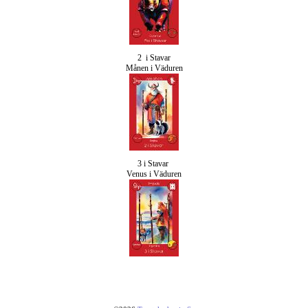
2 i Stavar
Månen i Väduren
3 i Stavar
Venus i Väduren