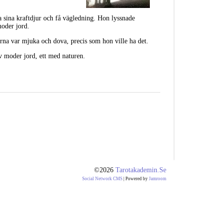
a sina kraftdjur och få vägledning. Hon lyssnade
moder jord.
gerna var mjuka och dova, precis som hon ville ha det.
v moder jord, ett med naturen.
©2026
Tarotakademin.se
Social Network CMS
| Powered by
Jamroom