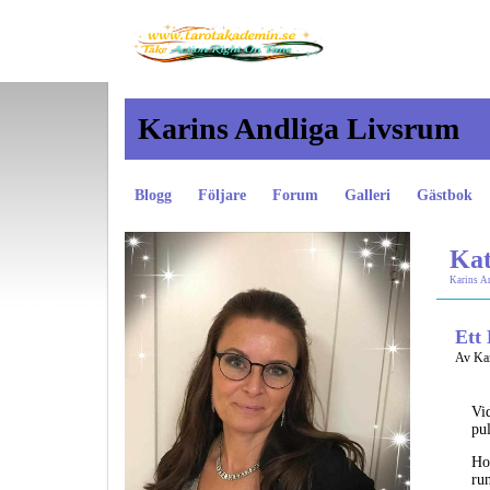
Karins Andliga Livsrum
Blogg
Följare
Forum
Galleri
Gästbok
Kat
Karins A
Ett
Av Kar
Vi
pul
Ho
ru