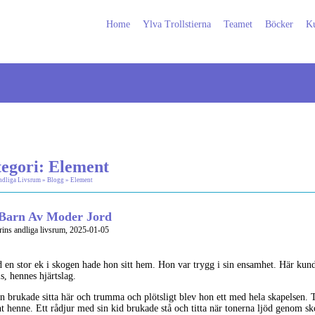
Home
Ylva Trollstierna
Teamet
Böcker
Ku
egori: Element
ndliga Livsrum
»
Blogg
» Element
 Barn Av Moder Jord
ins andliga livsrum, 2025-01-05
d en stor ek i skogen hade hon sitt hem. Hon var trygg i sin ensamhet. Här ku
s, hennes hjärtslag.
n brukade sitta här och trumma och plötsligt blev hon ett med hela skapelsen. 
nt henne. Ett rådjur med sin kid brukade stå och titta när tonerna ljöd genom s