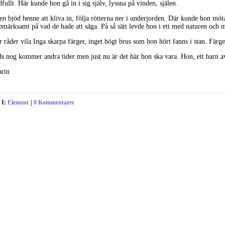
dfullt. Här kunde hon gå in i sig själv, lyssna på vinden, själen.
en bjöd henne att kliva in, följa rötterna ner i underjorden. Där kunde hon möt
pmärksamt på vad de hade att säga. På så sätt levde hon i ett med naturen och 
r råder vila.Inga skarpa färger, inget högt brus som hon hört fanns i stan. Fär
ds nog kommer andra tider men just nu är det här hon ska vara. Hon, ett barn a
arin
 I:
Element
|
0 Kommentarer