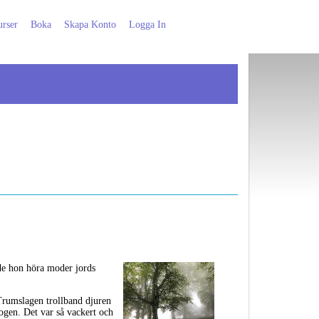
rser
Boka
Skapa Konto
Logga In
nde hon höra moder jords
Trumslagen trollband djuren
kogen. Det var så vackert och