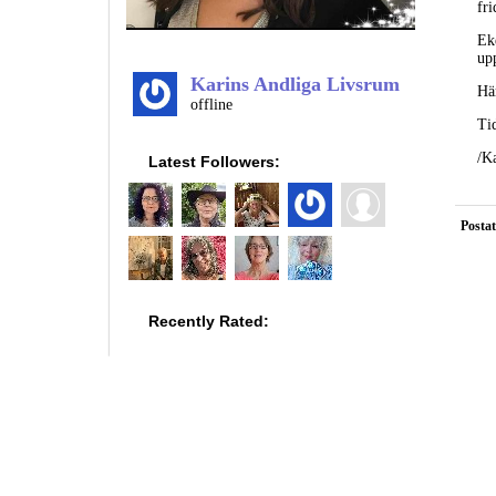
fri
Ek
up
Karins Andliga Livsrum
Hä
offline
Ti
/K
Latest Followers:
Postat
Recently Rated: