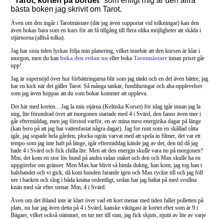
"Tarot, korten på bordet
" som enligt mig är den allra
bästa boken jag skrivit om Tarot.
Även om den ingår i Tarotmästare (där jag även supportar vid tolkningar) kan den
även bokas bara som en kurs för att få tillgång till flera olika möjligheter att skåda i
stjärnorna (alltså tolka).
Jag har sista tiden lyckas följa min planering, vilket innebär att den kursen är klar i
morgon, men du kan
boka den redan nu
eller boka
Tarotmästare
innan priset går
upp!
Jag är supernöjd över hur förbättringarna blir som jag tänkt och en del även bättre, jag
har en kick när det gäller Tarot. Så många tankar, fundiluringar och aha-upplevelser
som jag även hoppas att du som bokar kommer att uppleva.
Det här med korten... Jag la min stjärna (Keltiska Korset) för idag igår innan jag la
mig, lite förundrad över att morgonen startade med 4 i Svärd, den fanns även mer i
går eftermiddag, men jag förstod varför, en av mina mest energirika dagar på länge
(kan bero på att jag har vattenfastat några dagar). Jag for runt som en skållad råtta
igår, jag sopade hela gården, plocka ogräs varvat med att spela in filmer, det var ett
tempo som jag inte haft på länge, igår eftermiddag kände jag av det, den tid då jag
hade 4 i Svärd och fick chilla lite. Men att den energin skulle vara nu på morgonen?
Mm, det kom en stor lös hund på andra sidan staket och den och Max skulle ha en
uppgörelse om gränser. Men Max har blivit så himla duktig, han kom, jag tog han i
halsbandet och vi gick, då kom hunden farande igen och Max ryckte till och jag föll
ner i backen och slog i båda knäna ordentligt, sedan har jag haltat på med svullna
knän med sår efter stenar. Mm, 4 i Svärd.
Även om det ibland inte är klart över vad ett kort menar med tiden faller polletten på
plats, nu har jag även detta på 4 i Svärd, kanske viktigast är kortet efter som är 9 i
Bägare, vilket också stämmer, en tur ner till stan, jag fick skjuts, njutit av lite av varje