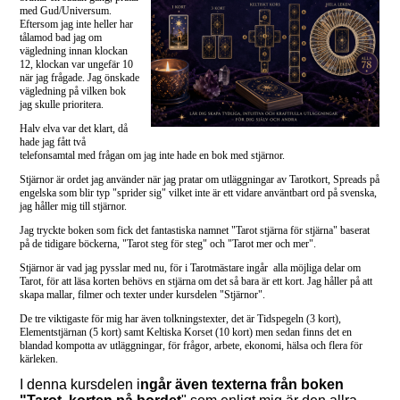
med Gud/Universum.
Eftersom jag inte heller har
tålamod bad jag om
vägledning innan klockan
12, klockan var ungefär 10
när jag frågade. Jag önskade
vägledning på vilken bok
jag skulle prioritera.
Halv elva var det klart, då
hade jag fått två
telefonsamtal med frågan om jag inte hade en bok med stjärnor.
Stjärnor är ordet jag använder när jag pratar om utläggningar av Tarotkort, Spreads på
engelska som blir typ "sprider sig" vilket inte är ett vidare använtbart ord på svenska,
jag håller mig till stjärnor.
Jag tryckte boken som fick det fantastiska namnet "Tarot stjärna för stjärna" baserat
på de tidigare böckerna, "Tarot steg för steg" och "Tarot mer och mer".
Stjärnor är vad jag pysslar med nu, för i Tarotmästare ingår alla möjliga delar om
Tarot, för att läsa korten behövs en stjärna om det så bara är ett kort. Jag håller på att
skapa mallar, filmer och texter under kursdelen "Stjärnor".
De tre viktigaste för mig har även tolkningstexter, det är Tidspegeln (3 kort),
Elementstjärnan (5 kort) samt Keltiska Korset (10 kort) men sedan finns det en
blandad kompotta av utläggningar, för frågor, arbete, ekonomi, hälsa och flera för
kärleken.
I denna kursdelen i
ngår även texterna från boken