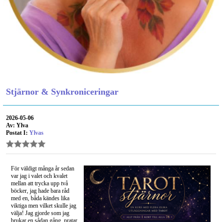
Stjärnor & Synkroniceringar
2026-05-06
Av: Ylva
Postat I:
Ylvas
För väldigt många år sedan
var jag i valet och kvalet
mellan att trycka upp två
böcker, jag hade bara råd
med en, båda kändes lika
viktiga men vilket skulle jag
välja! Jag gjorde som jag
brukar en sådan gång, pratar