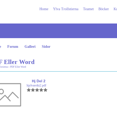
Home
Ylva Trollstierna
Teamet
Böcker
Ku
e
Forum
Galleri
Sidor
 Eller Word
lstierna
»
PDF Eller Word
Hj Del 2
hjylvareiki2.pdf