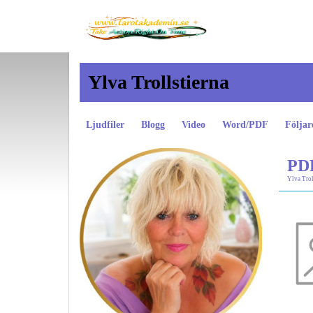
Ylva Trollstierna
Ljudfiler
Blogg
Video
Word/PDF
Följar
PDF
Ylva Trol