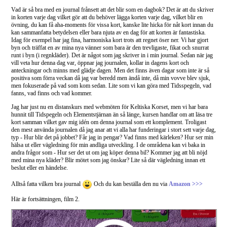
Vad är så bra med en journal frånsett att det blir som en dagbok? Det är att du skriver
in korten varje dag vilket gör att du behöver lägga korten varje dag, vilket blir en
övning, du kan få aha-moments för vissa kort, kanske lite hicka för nåt kort innan du
kan sammanfatta betydelsen eller bara njuta av en dag för att korten är fantastiska.
Idag för exempel har jag fina, harmoniska kort trots att regnet öser ner. Vi har gjort
byn och träffat en av mina nya vänner som bara är den trevligaste, fikat och snurrat
runt i byn (i regnkläder). Det är något som jag skriver in i min journal. Sedan när jag
vill veta hur denna dag var, öppnar jag journalen, kollar in dagens kort och
anteckningar och minns med glädje dagen. Men det finns även dagar som inte är så
positiva som förra veckan då jag var beredd men ändå inte, då min vovve blev sjuk,
men fokuserade på vad som kom sedan. Lite som vi kan göra med Tidsspegeln, vad
fanns, vad finns och vad kommer.
Jag har just nu en distanskurs med webmöten för Keltiska Korset, men vi har bara
hunnit till Tidspegeln och Elementstjärnan än så länge, kursen handlar om att läsa tre
kort samman vilket gav mig idén om denna journal som ett komplement. Troligast
den mest använda journalen då jag anar att vi alla har funderingar i stort sett varje dag,
typ - Hur blir det på jobbet? Får jag in pengar? Vad finns med kärleken? Hur ser min
hälsa ut eller vägledning för min andliga utveckling. I de områdena kan vi baka in
andra frågor som - Hur ser det ut om jag köper denna bil? Kommer jag att bli nöjd
med mina nya kläder? Blir mötet som jag önskar? Lite så där vägledning innan ett
beslut eller en händelse.
Alltså fatta vilken bra journal
Och du kan beställa den nu via
Amazon >>>
Här är fortsättningen, film 2.