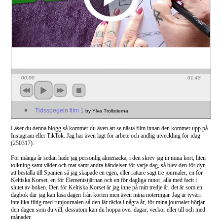
00:00
01:43
Tidsspegeln film 1
by Ylva Trollstierna
Läser du denna blogg så kommer du även att se nästa film innan den kommer upp på
Instagram eller TikTok. Jag har även lagt för arbete och andlig utveckling för idag
(250317).
För många år sedan hade jag personlig almenacka, i den skrev jag in mina kort, liten
tolkning samt väder och mat samt andra händelser för varje dag, så blev den för dyr
att beställa till Spanien så jag skapade en egen, eller rättare sagt tre journaler, en för
Keltiska Korset, en för Elementstjärnan och en för dagliga runor, alla med facit i
slutet av boken. Den för Keltiska Korset är jag inne på mitt tredje år, det är som en
dagbok där jag kan läsa dagen från korten men även mina noteringar. Jag är tyvärr
inte lika flitig med runjournalen så den lär räcka i några år, för mina journaler börjar
den dagen som du vill, dessutom kan du hoppa över dagar, veckor eller till och med
månader.