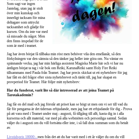
Som sagt var ingen
Jantelag, utan jag är stolt
över min kunskap och
innerligt tacksam för mina
deltagare som uttryckt
tacksamhet och glädje för
kursen. Om du inte var med
så missade du något. Men
den finns inspelad för de
som är med i teamet.
Jag har även börjat få tillbaka min röst men behöver vila den emellanåt, så den
förkylningen var den sämsta så den tänker jag heller inte göra om. Nu väntar en
spännande vecka, jag har min härliga assistent Magiska Marie här och vi har nu
äntligen börjat ta tag i vår bok om Reiki, KarunaReiki samt Holy Fire Reiki
tillsammans med Paula från Teamet. Jag har precis skickat ut ett nyhetsbrev för jag
har fått en del frågor efter sista nyhetsbrevet och tänkt till, jag har skapat en
provperiod för Teamet. Här följer mitt nyhetsbrev:
Har du funderat, varit lite så där intresserad av att joina Teamet på
Tarotakademin?
Jag får en del mail och jag förstår att priset kan se högt ut men om vi ser till vad du
får för pengarna är det tidernas erbjudande, men jag har ett erbjudande för dig - Prova
på att vara med i Teamet under maj - augusti, få tillgång till allt, kasta dig in i alla
kurserna och allt material, var med på alla webmöten och personliga samtal. Sedan
väljer du i augusti om du vill fortsätta eller inte, i så fall dras summan som du betalt
av.
Livstidspris 18000:-
men från det att du har varit med i ett år väljer du om du vill