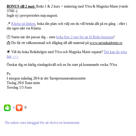
BONUS till 2 maj:
Reiki 1 & 2 kurs + initiering med Ylva & Magiska Marie (värde
3700:-)
Ingår ej i provperioden maj-augusti.
📍
Klicka på länken
, boka din plats och välj om du vill betala allt på en gång – eller i
din egen takt via Klarna.
🕒 Starta när det passar dig – men
boka före 2 maj för att få Reiki-bonusen
!
📩 Du får ett välkomstmail och tillgång till allt material på
www.tarotakademin.se
🌟 Vill du boka Reikihelgen med Ylva och Magiska Marie separat?
Det kan du göra
här >>>
Önskar dig en härlig söndagskväll och en fin start på kommande vecka /Ylva
Ps
.
I morgon måndag 28/4 är det Tarotprenumerationsmöte
Tisdag 29/4 Team möte
Torsdag 1/5 Aura
4
0
Du måste vara inloggad för att skriva en kommentar