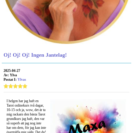
Oj! Oj! Oj! Ingen Jantelag!
2025-04-27
Av: Ylva
Postat I:
Ylvas
I helgen har jag haft en
Tarot onlinekurs två dagar,
10-15 och ja, wow, det är ta
mig rackarn den bästa Tarot
grundkurs jag haft, den var
så superb att jag nog inte
har om dem, för jag kan inte
överträffa mig själv. Det du!