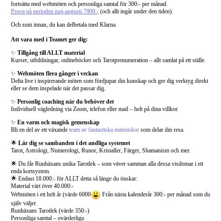
fortsätta med webmöten och personliga samtal för 300:- per månad.
Prova på perioden maj-augusti 7900:-
(och allt ingår under den tiden).
Och som innan, du kan delbetala med Klarna.
Att vara med i Teamet ger dig:
✨
Tillgång till ALLT material
Kurser, utbildningar, onlineböcker och Tarotprenumeration – allt samlat på ett ställe.
✨
Webmöten flera gånger i veckan
Delta live i inspirerande möten som fördjupar din kunskap och ger dig verktyg direkt
eller se dem inspelade när det passar dig.
✨
Personlig coaching när du behöver det
Individuell vägledning via Zoom, telefon eller mail – helt på dina villkor.
✨
En varm och magisk gemenskap
Bli en del av ett växande
team av fantastiska människor
som delar din resa.
🌟
Lär dig se sambanden i det andliga systemet
Tarot, Astrologi, Numerologi, Runor, Kristaller, Färger, Shamanism och mer.
🌟 Du får Runhäxans unika Tarotlek – som väver samman alla dessa visdomar i ett
enda kortsystem.
🌟 Endast 18.000:- för ALLT detta så länge du önskar:
Material värt över 40.000:-
Webmöten i ett helt år (värde 6000
Från nästa kalenderår 300:- per månad som du
själv väljer.
Runhäxans Tarotlek (värde 350:-)
Personliga samtal – ovärderliga