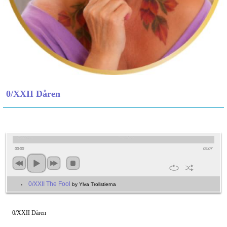
0/XXII Dåren
00:00
05:07
0/XXII The Fool
by Ylva Trollstierna
0/XXII Dåren