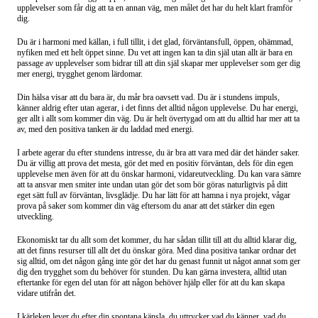
upplevelser som får dig att ta en annan väg, men målet det har du helt klart framför
dig.
Du är i harmoni med källan, i full tillit, i det glad, förväntansfull, öppen, ohämmad,
nyfiken med ett helt öppet sinne. Du vet att ingen kan ta din själ utan allt är bara en
passage av upplevelser som bidrar till att din själ skapar mer upplevelser som ger dig
mer energi, trygghet genom lärdomar.
Din hälsa visar att du bara är, du mår bra oavsett vad. Du är i stundens impuls,
känner aldrig efter utan agerar, i det finns det alltid någon upplevelse. Du har energi,
ger allt i allt som kommer din väg. Du är helt övertygad om att du alltid har mer att ta
av, med den positiva tanken är du laddad med energi.
I arbete agerar du efter stundens intresse, du är bra att vara med där det händer saker.
Du är villig att prova det mesta, gör det med en positiv förväntan, dels för din egen
upplevelse men även för att du önskar harmoni, vidareutveckling. Du kan vara sämre
att ta ansvar men smiter inte undan utan gör det som bör göras naturligtvis på ditt
eget sätt full av förväntan, livsglädje. Du har lätt för att hamna i nya projekt, vågar
prova på saker som kommer din väg eftersom du anar att det stärker din egen
utveckling.
Ekonomiskt tar du allt som det kommer, du har sådan tillit till att du alltid klarar dig,
att det finns resurser till allt det du önskar göra. Med dina positiva tankar ordnar det
sig alltid, om det någon gång inte gör det har du genast funnit ut något annat som ger
dig den trygghet som du behöver för stunden. Du kan gärna investera, alltid utan
eftertanke för egen del utan för att någon behöver hjälp eller för att du kan skapa
vidare utifrån det.
I kärleken lever du efter din spontana känsla, du uttrycker vad du känner, vad du