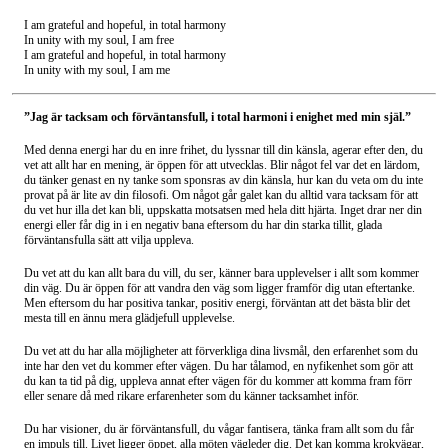
I am grateful and hopeful, in total harmony
In unity with my soul, I am free
I am grateful and hopeful, in total harmony
In unity with my soul, I am me
”Jag är tacksam och förväntansfull, i total harmoni i enighet med min själ.”
Med denna energi har du en inre frihet, du lyssnar till din känsla, agerar efter den, du
vet att allt har en mening, är öppen för att utvecklas. Blir något fel var det en lärdom,
du tänker genast en ny tanke som sponsras av din känsla, hur kan du veta om du inte
provat på är lite av din filosofi. Om något går galet kan du alltid vara tacksam för att
du vet hur illa det kan bli, uppskatta motsatsen med hela ditt hjärta. Inget drar ner din
energi eller får dig in i en negativ bana eftersom du har din starka tillit, glada
förväntansfulla sätt att vilja uppleva.
Du vet att du kan allt bara du vill, du ser, känner bara upplevelser i allt som kommer
din väg. Du är öppen för att vandra den väg som ligger framför dig utan eftertanke.
Men eftersom du har positiva tankar, positiv energi, förväntan att det bästa blir det
mesta till en ännu mera glädjefull upplevelse.
Du vet att du har alla möjligheter att förverkliga dina livsmål, den erfarenhet som du
inte har den vet du kommer efter vägen. Du har tålamod, en nyfikenhet som gör att
du kan ta tid på dig, uppleva annat efter vägen för du kommer att komma fram förr
eller senare då med rikare erfarenheter som du känner tacksamhet inför.
Du har visioner, du är förväntansfull, du vågar fantisera, tänka fram allt som du får
en impuls till. Livet ligger öppet, alla möten vägleder dig. Det kan komma krokvägar,