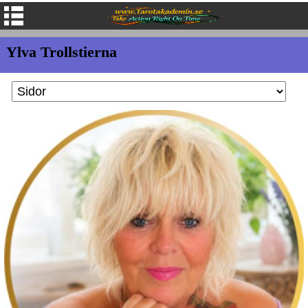
Ylva Trollstierna