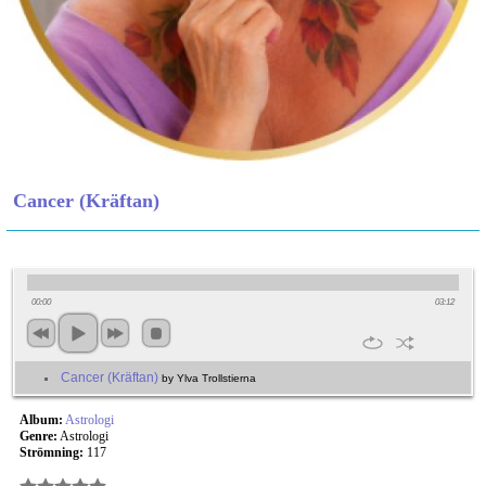
Cancer (Kräftan)
00:00
03:12
Cancer (Kräftan)
by Ylva Trollstierna
Album:
Astrologi
Genre:
Astrologi
Strömning:
117