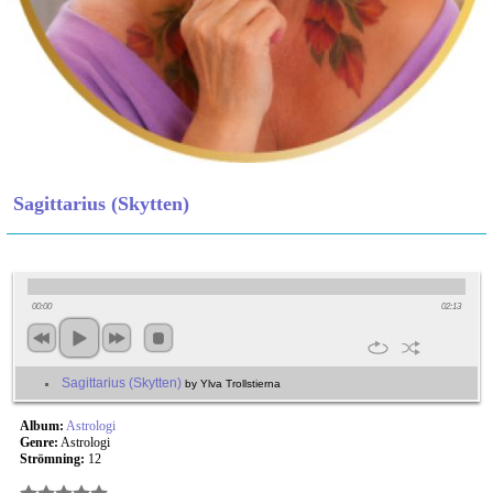
Sagittarius (Skytten)
00:00
02:13
Sagittarius (Skytten)
by Ylva Trollstierna
Album:
Astrologi
Genre:
Astrologi
Strömning:
12