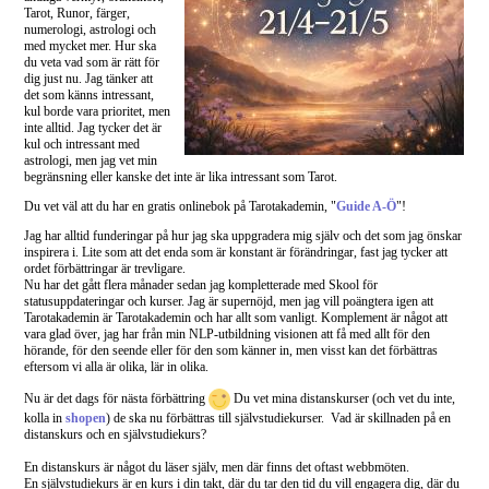
Tarot, Runor, färger,
numerologi, astrologi och
med mycket mer. Hur ska
du veta vad som är rätt för
dig just nu. Jag tänker att
det som känns intressant,
kul borde vara prioritet, men
inte alltid. Jag tycker det är
kul och intressant med
astrologi, men jag vet min
begränsning eller kanske det inte är lika intressant som Tarot.
Du vet väl att du har en gratis onlinebok på Tarotakademin, "
Guide A-Ö
"!
Jag har alltid funderingar på hur jag ska uppgradera mig själv och det som jag önskar
inspirera i. Lite som att det enda som är konstant är förändringar, fast jag tycker att
ordet förbättringar är trevligare.
Nu har det gått flera månader sedan jag kompletterade med Skool för
statusuppdateringar och kurser. Jag är supernöjd, men jag vill poängtera igen att
Tarotakademin är Tarotakademin och har allt som vanligt. Komplement är något att
vara glad över, jag har från min NLP-utbildning visionen att få med allt för den
hörande, för den seende eller för den som känner in, men visst kan det förbättras
eftersom vi alla är olika, lär in olika.
Nu är det dags för nästa förbättring
Du vet mina distanskurser (och vet du inte,
kolla in
shopen
) de ska nu förbättras till självstudiekurser. Vad är skillnaden på en
distanskurs och en självstudiekurs?
En distanskurs är något du läser själv, men där finns det oftast webbmöten.
En självstudiekurs är en kurs i din takt, där du tar den tid du vill engagera dig, där du