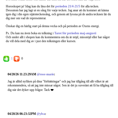
Horoskopet ja! Idag kan du läsa det för
perioden 21/4-21/5
för alla tecken.
Dessutom har jag lagt ut en sång för varje tecken. Jag anar att du kommer att känna
igen dig i din egen stjärnteckensång, och genom att lyssna på de andra tecknen lär du
dig mer om vad de representerar.
Önskar dig en härlig start på denna vecka och på perioden av Oxens energi.
Ps. Du kan nu även boka en tolkning i
Tarot för perioden maj-augusti
Och under allt i shopen kan du kommentera om du är nöjd, missnöjd eller har något
du vill dela med dig av i just den tolkningen eller kursen.
1
0
04/20/26 11:23:29AM
@rose-marie
:
Jag är alltid nyfiken på dina ”förbättringar” och jag har tillgång till allt vilket är att
rekommendera, så att jag inte missar något. Sen är det ju suveränt att få ha tillgång till
dig när det dyker upp frågor. Tack ❤️
04/20/26 06:23:32PM
@ylva
: