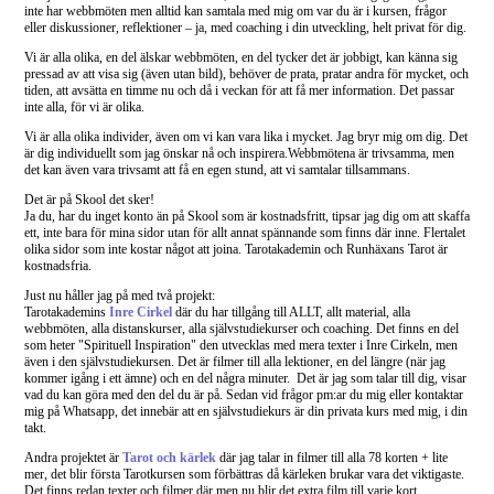
inte har webbmöten men alltid kan samtala med mig om var du är i kursen, frågor
eller diskussioner, reflektioner – ja, med coaching i din utveckling, helt privat för dig.
Vi är alla olika, en del älskar webbmöten, en del tycker det är jobbigt, kan känna sig
pressad av att visa sig (även utan bild), behöver de prata, pratar andra för mycket, och
tiden, att avsätta en timme nu och då i veckan för att få mer information. Det passar
inte alla, för vi är olika.
Vi är alla olika individer, även om vi kan vara lika i mycket. Jag bryr mig om dig. Det
är dig individuellt som jag önskar nå och inspirera.Webbmötena är trivsamma, men
det kan även vara trivsamt att få en egen stund, att vi samtalar tillsammans.
Det är på Skool det sker!
Ja du, har du inget konto än på Skool som är kostnadsfritt, tipsar jag dig om att skaffa
ett, inte bara för mina sidor utan för allt annat spännande som finns där inne. Flertalet
olika sidor som inte kostar något att joina. Tarotakademin och Runhäxans Tarot är
kostnadsfria.
Just nu håller jag på med två projekt:
Tarotakademins
Inre Cirkel
där du har tillgång till ALLT, allt material, alla
webbmöten, alla distanskurser, alla självstudiekurser och coaching. Det finns en del
som heter "Spirituell Inspiration" den utvecklas med mera texter i Inre Cirkeln, men
även i den självstudiekursen. Det är filmer till alla lektioner, en del längre (när jag
kommer igång i ett ämne) och en del några minuter. Det är jag som talar till dig, visar
vad du kan göra med den del du är på. Sedan vid frågor pm:ar du mig eller kontaktar
mig på Whatsapp, det innebär att en självstudiekurs är din privata kurs med mig, i din
takt.
Andra projektet är
Tarot och kärlek
där jag talar in filmer till alla 78 korten + lite
mer, det blir första Tarotkursen som förbättras då kärleken brukar vara det viktigaste.
Det finns redan texter och filmer där men nu blir det extra film till varje kort.