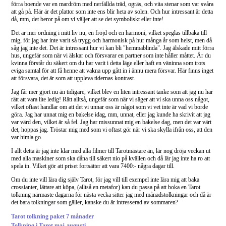
förra boende var en mardröm med nerfällda träd, ogräs, och vita stenar som var svåra
att gå på. Här är det plattor som inte ens blir heta av solen. Och hur intressant är detta
då, mm, det beror på om vi väljer att se det symboliskt eller inte!
Det är mer ordning i mitt liv nu, en fröjd och en harmoni, vilket speglas tillbaka till
mig, för jag har inte varit så trygg och harmonisk på hur många år som helst, men då
såg jag inte det. Det är intressant hur vi kan bli "hemmablinda". Jag älskade mitt förra
hus, ungefär som när vi älskar och försvarar en partner som inte håller måttet. Är du
kvinna förstår du säkert om du har varit i detta läge eller haft en väninna som trots
eviga samtal för att få henne att vakna upp gått in i ännu mera försvar. Här finns inget
att försvara, det är som att uppleva tidernas kontrast.
Jag får mer gjort nu än tidigare, vilket blev en liten intressant tanke som att jag nu har
rätt att vara lite ledig! Rätt alltså, ungefär som när vi säger att vi ska unna oss något,
vilket oftast handlar om att det vi unnar oss är något som vi vet inte är vad vi borde
göra. Jag har unnat mig en bakelse idag, mm, unnat, eller jag kunde ha skrivit att jag
var värd den, vilket är så fel. Jag har missunnat mig en bakelse dag, men det var värt
det, hoppas jag. Tröstar mig med som vi oftast gör när vi ska skylla ifrån oss, att den
var himla go.
I allt detta är jag inte klar med alla filmer till Tarotmästare än, lär nog dröja veckan ut
med alla maskiner som ska dåna till säkert nio på kvällen och då lär jag inte ha ro att
spela in. Vilket gör att priset fortsätter att vara 7400:- några dagar till.
Om du inte vill lära dig själv Tarot, för jag vill till exempel inte lära mig att baka
crossianter, lättare att köpa, (alltså en metafor) kan du passa på att boka en Tarot
tolkning närmaste dagarna för nästa vecka sitter jag med månadstolkningar och då är
det bara tolkningar som gäller, kanske du är intresserad av sommaren?
Tarot tolkning paket 7 månader
Tolkning i Tarot maj-augusti