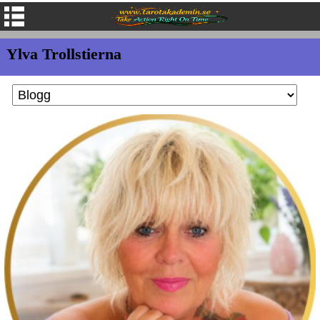
Ylva Trollstierna