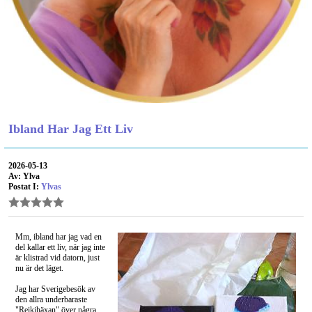
Ibland Har Jag Ett Liv
2026-05-13
Av: Ylva
Postat I:
Ylvas
Mm, ibland har jag vad en
del kallar ett liv, när jag inte
är klistrad vid datorn, just
nu är det läget.
Jag har Sverigebesök av
den allra underbaraste
"Reikihäxan" över några