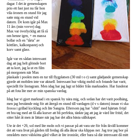
dagar. I det är gemenskapen
prio ett fast just nu får hon
vila öronen en stund för jag
satte mig en stund vid
datorn. De kom igår på Max
11 års (min vovve) dag.
Max var överlycklig att få rå
om henne igen, + en massa
bollar och en "tårta" av
köttfärs, kalkonpastej och
korv samt glass.
Igår var en sådan intressant
dag att jag helt glömde bort
att ta kort, jag la ut en film
på morgonen när Max
plaskade i poolen men en tur till flygplatsen (30 mil t o r) samt glädjande gemenskap
gjorde att mobilen inte var aktuell. Intressant hur viktig mobil och fotande har varit,
speciellt för Instagram. Men idag har jag lagt ut bilder från marknaden. Har funderat
på att fota lite mer av min spanska vardag.
Idag har vi gjort marknad i en spansk by nära mig, och sedan har det varit poolhäng,
men jag bestämde mig för att återgå en stund till vardagen (d v s datorn) innan vi ska
frossa i grillad kyckling och lite Sangria. Eftersom jag har "slitit" med hjärtats fröjd
ett bra tag med att få alla kurser att bli perfekta, tänkte jag att jag är värd lite fritid, det
sitter hårt åt men är lättare när jag har det allra bästa sällskapet.
Ute är det +26, sol med lite moln och vi passar på att vara ute för från ikväll kommer
det att vara livat på gården till fredag då alla åkrar ska klippas ner. Jag tror jag bor på
områdets mest välskötta gård vilket är lite ironiskt, eller bara så där intressant då mitt